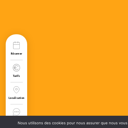
Venir à l’école
Passe de Trillou, 17550 Dolus-
d’Oléron
Suivez-nous sur nos réseaux
Instagram
Facebook
Réserver
06 33 62 93 13
Tarifs
Localisation
Contact
Nous utilisons des cookies pour nous assurer que nous vous of