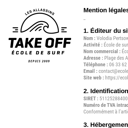
Mention légale
_
1. Éditeur du si
Nom :
Volodia Pertso
Activité :
École de su
Nom commercial :
Éco
Adresse :
Plage des A
Téléphone :
06 33 62
Email :
contact@ecole
Site web :
https://eco
2. Identificatio
SIRET :
51125288400
Numéro de TVA intra
Conformément à l’arti
3. Hébergemen