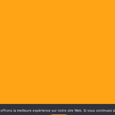
COURS DE
STAGE SURF EN FAMILLE À OLÉRON
LA PLAGE DES ALLASSINS, LE SPOT MYTHIQUE
frons la meilleure expérience sur notre site Web. Si vous continuez à 