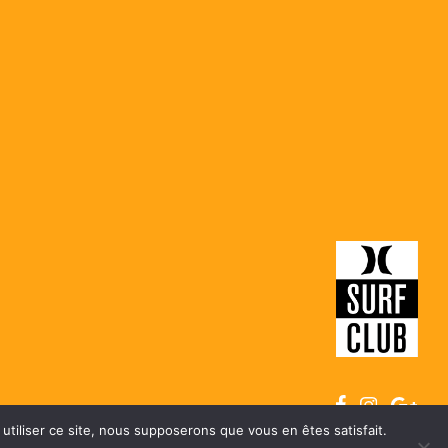
 SURF ENFANT À OLÉRON
 DE L’ÎLE D’OLÉRON
MENTIONS LÉGALES
utiliser ce site, nous supposerons que vous en êtes satisfait.