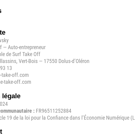
s
te
wsky
rf — Auto-entrepreneur
le de Surf Take Off
llassins, Vert-Bois — 17550 Dolus-d’Oléron
 93 13
-take-off.com
le-take-off.com
n légale
024
communautaire :
FR96511252884
cle 19 de la loi pour la Confiance dans l’Économie Numérique (
t